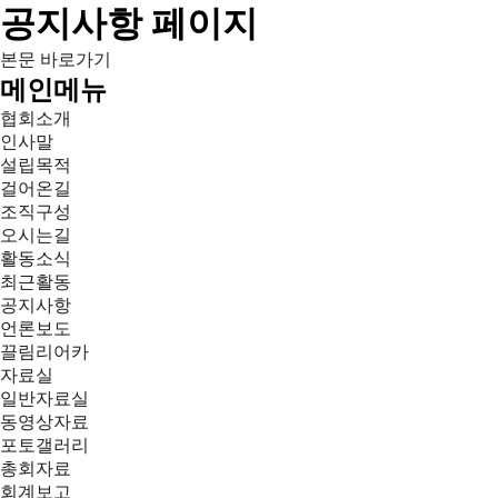
공지사항 페이지
본문 바로가기
메인메뉴
협회소개
인사말
설립목적
걸어온길
조직구성
오시는길
활동소식
최근활동
공지사항
언론보도
끌림리어카
자료실
일반자료실
동영상자료
포토갤러리
총회자료
회계보고