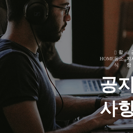
활
HOME
동소
지
식
항
공
사