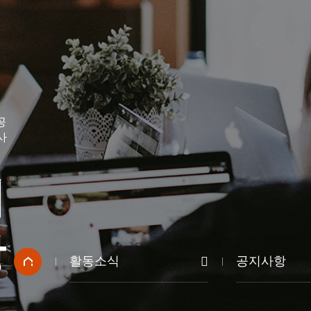
공
사
지
항
활동소식
공지사항