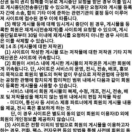
산권 등의 권리 침해를 이유로 게시중단 요청을 받은 경우 이를 임시
로 게시중단(전송중단)할 수 있으며, 게시중단 요청자와 게시물 등록
자 간에 소송, 합의 기타 이에 준하는 관련기관의 결정 등이 이루어
져 사이트에 접수된 경우 이에 따릅니다.
(5) 해당 게시물 등에 대해 임시게시 중단이 된 경우, 게시물을 등
록한 회원은 재게시(전송재개)를 사이트에 요청할 수 있으며, 게시
중단일로부터 30일 이내에 재게시를 요청하지 아니한 경우 사이트
은 이를 삭제할 수 있습니다.
제 14 조 (게시물에 대한 저작권)
(1) 사이트이 작성한 게시물 또는 저작물에 대한 저작권 기타 지적
재산권은 사이트에 귀속합니다.
(2) 회원이 서비스 내에 게시한 게시물의 저작권은 게시한 회원에
게 귀속됩니다. 단, 사이트은 서비스의 운영, 전시, 전송, 배포, 홍보
의 목적으로 회원의 별도의 허락 없이 무상으로 저작권법에 규정하
는 공정한 관행에 합치되게 합리적인 범위 내에서 다음과 같이 회원
이 등록한 게시물을 사용할 수 있습니다.
- 서비스 내에서 회원 게시물의 복제, 수정, 개조, 전시, 전송, 배
포 및 저작물성을 해치지 않는 범위 내에서의 편집 저작물 작성
- 미디어, 통신사 등 서비스 제휴 파트너에게 회원의 게시물 내용
을 제공, 전시 혹은 홍보하게 하는 것.
단, 이 경우 사이트은 별도의 동의 없이 회원의 이용자ID 외에
회원의 개인정보를 제공하지 않습니다.
(3) 사이트은 전항 이외의 방법으로 회원의 게시물을 이용하고자
하는 경우, 전화, 팩스, 전자우편 등의 방법을 통해 사전에 회원의 동