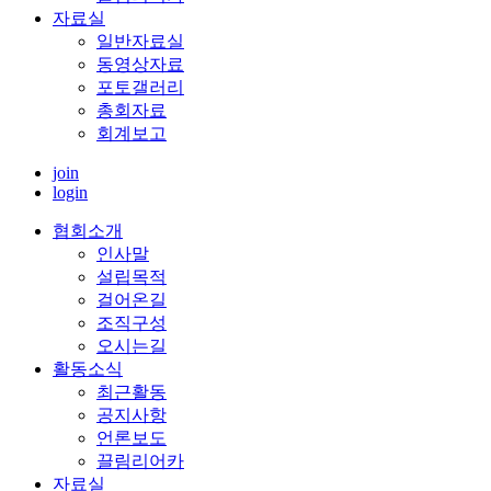
자료실
일반자료실
동영상자료
포토갤러리
총회자료
회계보고
join
login
협회소개
인사말
설립목적
걸어온길
조직구성
오시는길
활동소식
최근활동
공지사항
언론보도
끌림리어카
자료실