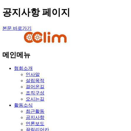
공지사항 페이지
본문 바로가기
메인메뉴
협회소개
인사말
설립목적
걸어온길
조직구성
오시는길
활동소식
최근활동
공지사항
언론보도
끌림리어카