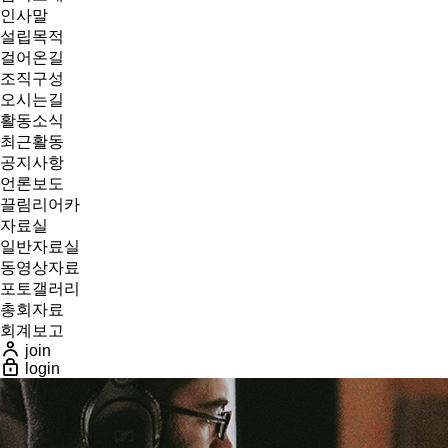
인사말
설립목적
걸어온길
조직구성
오시는길
활동소식
최근활동
공지사항
언론보도
끌림리어카
자료실
일반자료실
동영상자료
포토갤러리
총회자료
회계보고
join
login