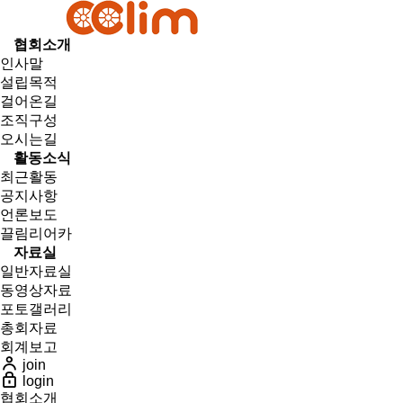
협회소개
인사말
설립목적
걸어온길
조직구성
오시는길
활동소식
최근활동
공지사항
언론보도
끌림리어카
자료실
일반자료실
동영상자료
포토갤러리
총회자료
회계보고
join
login
협회소개