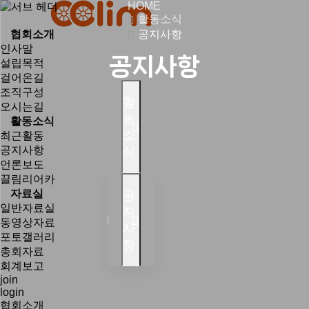
HOME
활동소식
협회소개
공지사항
인사말
공지사항
설립목적
걸어온길
조직구성
활
오시는길
동
활동소식
소
최근활동
공지사항
식
언론보도
끌림리어카
자료실
공
일반자료실
지
동영상자료
사
포토갤러리
항
총회자료
회계보고
join
login
협회소개