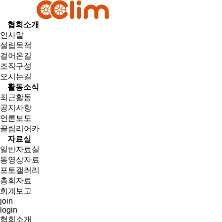
협회소개
인사말
설립목적
걸어온길
조직구성
오시는길
활동소식
최근활동
공지사항
언론보도
끌림리어카
자료실
일반자료실
동영상자료
포토갤러리
총회자료
회계보고
join
login
협회소개