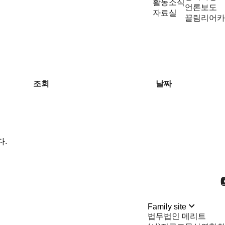
활동소식
언론보도
자료실
끌림리어카
조회
날짜
다.
Family site
법무법인 메리트