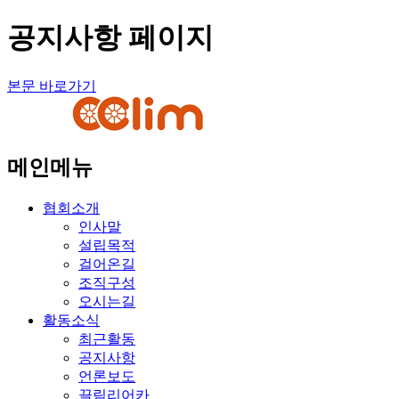
공지사항 페이지
본문 바로가기
메인메뉴
협회소개
인사말
설립목적
걸어온길
조직구성
오시는길
활동소식
최근활동
공지사항
언론보도
끌림리어카