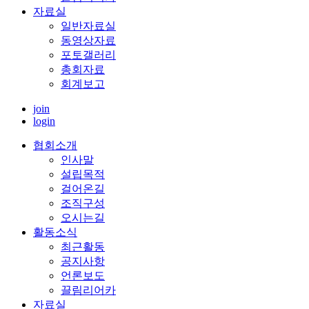
자료실
일반자료실
동영상자료
포토갤러리
총회자료
회계보고
join
login
협회소개
인사말
설립목적
걸어온길
조직구성
오시는길
활동소식
최근활동
공지사항
언론보도
끌림리어카
자료실