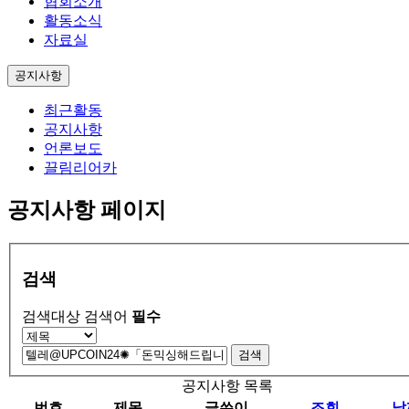
협회소개
활동소식
자료실
공지사항
최근활동
공지사항
언론보도
끌림리어카
공지사항 페이지
검색
검색대상
검색어
필수
검색
공지사항 목록
번호
제목
글쓴이
조회
날