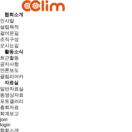
협회소개
인사말
설립목적
걸어온길
조직구성
오시는길
활동소식
최근활동
공지사항
언론보도
끌림리어카
자료실
일반자료실
동영상자료
포토갤러리
총회자료
회계보고
join
login
협회소개