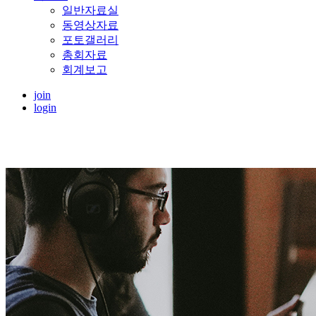
일반자료실
동영상자료
포토갤러리
총회자료
회계보고
join
login