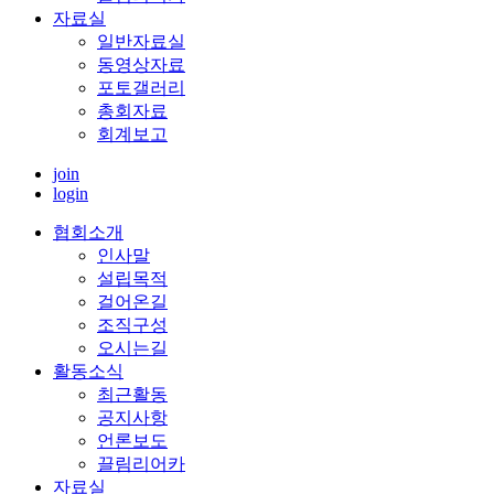
자료실
일반자료실
동영상자료
포토갤러리
총회자료
회계보고
join
login
협회소개
인사말
설립목적
걸어온길
조직구성
오시는길
활동소식
최근활동
공지사항
언론보도
끌림리어카
자료실