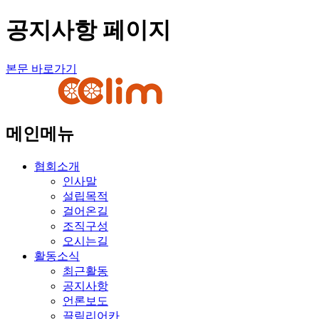
공지사항 페이지
본문 바로가기
메인메뉴
협회소개
인사말
설립목적
걸어온길
조직구성
오시는길
활동소식
최근활동
공지사항
언론보도
끌림리어카