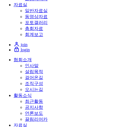
자료실
일반자료실
동영상자료
포토갤러리
총회자료
회계보고
join
login
협회소개
인사말
설립목적
걸어온길
조직구성
오시는길
활동소식
최근활동
공지사항
언론보도
끌림리어카
자료실