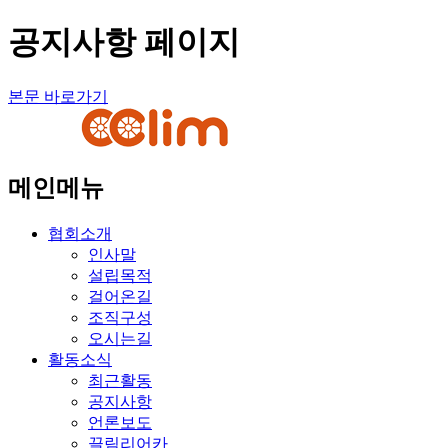
공지사항 페이지
본문 바로가기
메인메뉴
협회소개
인사말
설립목적
걸어온길
조직구성
오시는길
활동소식
최근활동
공지사항
언론보도
끌림리어카