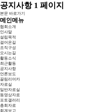
공지사항 1 페이지
본문 바로가기
메인메뉴
협회소개
인사말
설립목적
걸어온길
조직구성
오시는길
활동소식
최근활동
공지사항
언론보도
끌림리어카
자료실
일반자료실
동영상자료
포토갤러리
총회자료
회계보고