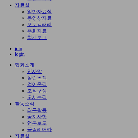
자료실
일반자료실
동영상자료
포토갤러리
총회자료
회계보고
join
login
협회소개
인사말
설립목적
걸어온길
조직구성
오시는길
활동소식
최근활동
공지사항
언론보도
끌림리어카
자료실