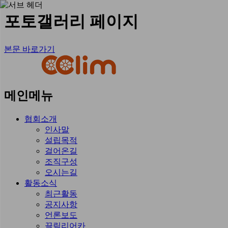
포토갤러리 페이지
본문 바로가기
메인메뉴
협회소개
인사말
설립목적
걸어온길
조직구성
오시는길
활동소식
최근활동
공지사항
언론보도
끌림리어카