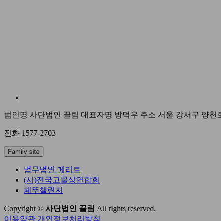
법인명 사단법인 끌림
대표자명 방덕우
주소 서울 강서구 양천로
전화 1577-2703
Family site
법무법인 메리트
(사)전국고물상연합회
페뚜챌린지
Copyright ©
사단법인 끌림
All rights reserved.
이용약관
개인정보처리방침