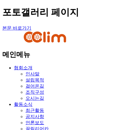
포토갤러리 페이지
본문 바로가기
메인메뉴
협회소개
인사말
설립목적
걸어온길
조직구성
오시는길
활동소식
최근활동
공지사항
언론보도
끌림리어카