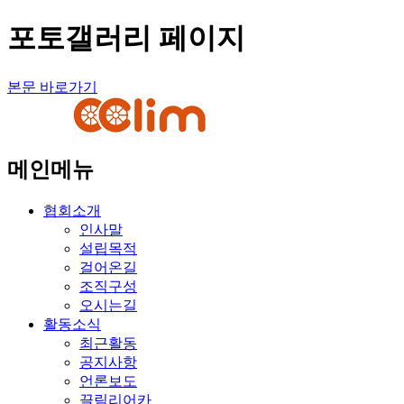
포토갤러리 페이지
본문 바로가기
메인메뉴
협회소개
인사말
설립목적
걸어온길
조직구성
오시는길
활동소식
최근활동
공지사항
언론보도
끌림리어카