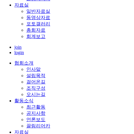
자료실
일반자료실
동영상자료
포토갤러리
총회자료
회계보고
join
login
협회소개
인사말
설립목적
걸어온길
조직구성
오시는길
활동소식
최근활동
공지사항
언론보도
끌림리어카
자료실