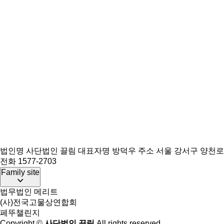
법인명 사단법인 끌림
대표자명 방덕우
주소 서울 강서구 양천로 
전화 1577-2703
Family site
법무법인 메리트
(사)전국고물상연합회
페뚜챌린지
Copyright ©
사단법인 끌림
All rights reserved.