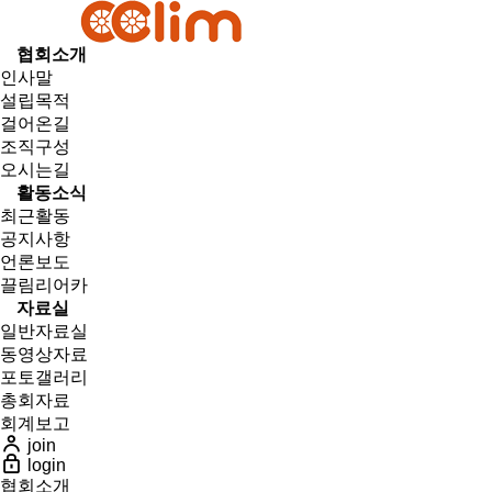
협회소개
인사말
설립목적
걸어온길
조직구성
오시는길
활동소식
최근활동
공지사항
언론보도
끌림리어카
자료실
일반자료실
동영상자료
포토갤러리
총회자료
회계보고
join
login
협회소개