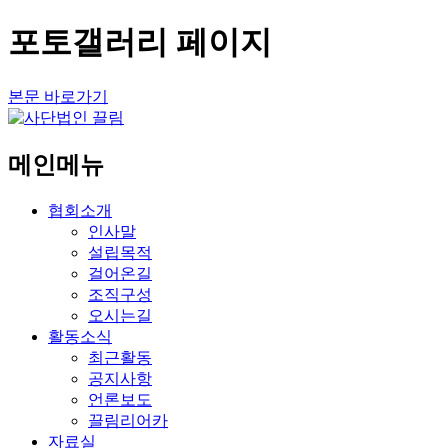
포토갤러리 페이지
본문 바로가기
메인메뉴
협회소개
인사말
설립목적
걸어온길
조직구성
오시는길
활동소식
최근활동
공지사항
언론보도
끌림리어카
자료실