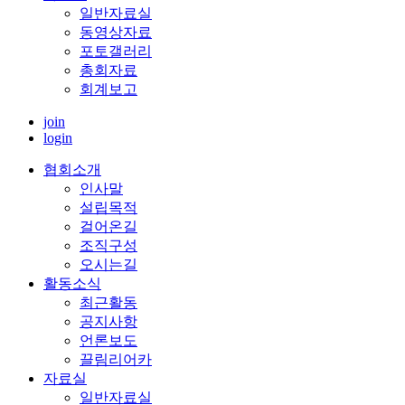
일반자료실
동영상자료
포토갤러리
총회자료
회계보고
join
login
협회소개
인사말
설립목적
걸어온길
조직구성
오시는길
활동소식
최근활동
공지사항
언론보도
끌림리어카
자료실
일반자료실