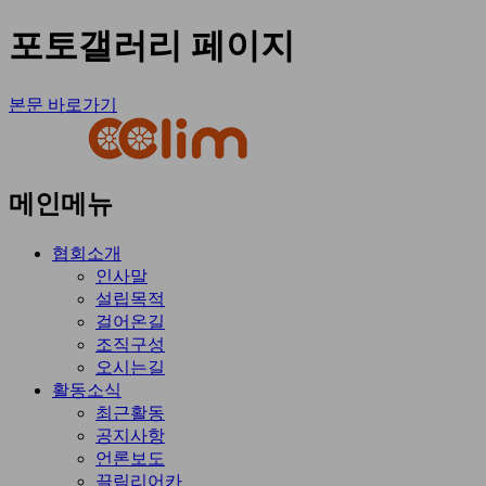
포토갤러리 페이지
본문 바로가기
메인메뉴
협회소개
인사말
설립목적
걸어온길
조직구성
오시는길
활동소식
최근활동
공지사항
언론보도
끌림리어카