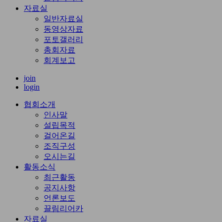
자료실
일반자료실
동영상자료
포토갤러리
총회자료
회계보고
join
login
협회소개
인사말
설립목적
걸어온길
조직구성
오시는길
활동소식
최근활동
공지사항
언론보도
끌림리어카
자료실