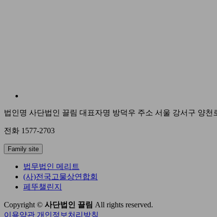
법인명 사단법인 끌림
대표자명 방덕우
주소 서울 강서구 양천로
전화 1577-2703
Family site
법무법인 메리트
(사)전국고물상연합회
페뚜챌린지
Copyright ©
사단법인 끌림
All rights reserved.
이용약관
개인정보처리방침